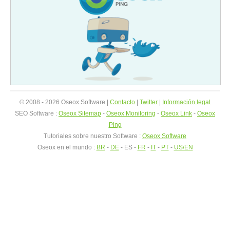
© 2008 - 2026 Oseox Software |
Contacto
|
Twitter
|
Información legal
SEO Software :
Oseox Sitemap
-
Oseox Monitoring
-
Oseox Link
-
Oseox
Ping
Tutoriales sobre nuestro Software :
Oseox Software
Oseox en el mundo :
BR
-
DE
- ES -
FR
-
IT
-
PT
-
US/EN