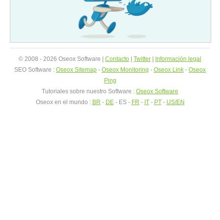
© 2008 - 2026 Oseox Software |
Contacto
|
Twitter
|
Información legal
SEO Software :
Oseox Sitemap
-
Oseox Monitoring
-
Oseox Link
-
Oseox
Ping
Tutoriales sobre nuestro Software :
Oseox Software
Oseox en el mundo :
BR
-
DE
- ES -
FR
-
IT
-
PT
-
US/EN